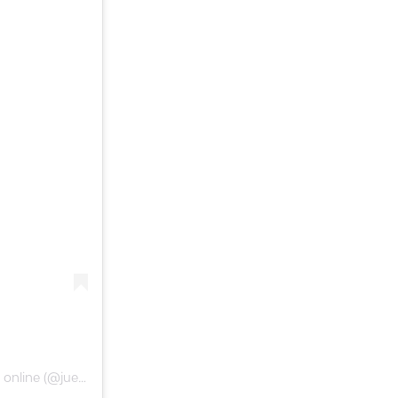
Una publicación compartida de Juega en línea Chile l Casino online (@juegaenlineachile)