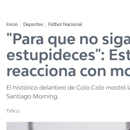
Click acá para ir directamente al contenido
Inicio
Deportes
Fútbol Nacional
"Para que no sig
estupideces": E
reacciona con mo
El histórico delantero de Colo Colo mostró la 
Santiago Morning.
TVN.cl