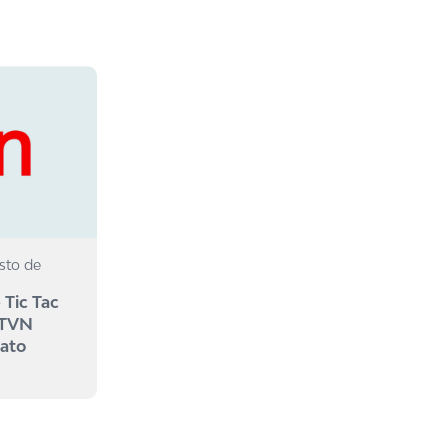
sto de
 Tic Tac
 TVN
mato