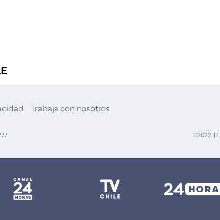
LE
vacidad
Trabaja con nosotros
777
©2022 T