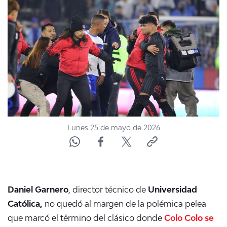
NTV
ACTUALIDAD Y TENDENCIAS
CORPORATIVO Y TRANSPARENCIA
CANAL DE DENUNCIAS
ÁREA DE PROYECTOS
Lunes 25 de mayo de 2026
Daniel Garnero
, director técnico de
Universidad
Católica,
no quedó al margen de la polémica pelea
que marcó el término del clásico donde
Colo Colo se