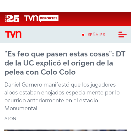
Click acá para ir directamente al contenido
SEÑALES
"Es feo que pasen estas cosas": DT
CASTING MASTERCHEF CHILE
de la UC explicó el origen de la
CASTING TVN VERTICAL
pelea con Colo Colo
TVN VERTICAL
Daniel Garnero manifestó que los jugadores
albos estaban enojados especialmente por lo
TVN PLAY
ocurrido anteriormente en el estadio
Monumental.
PROGRAMAS
ATON
TELESERIES