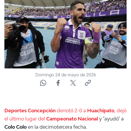
NTV
ACTUALIDAD Y TENDENCIAS
CORPORATIVO Y TRANSPARENCIA
CANAL DE DENUNCIAS
ÁREA DE PROYECTOS
Domingo 24 de mayo de 2026
Deportes Concepción
derrotó 2-0 a
Huachipato
, dejó
el último lugar del
Campeonato Nacional
y "ayudó" a
Colo Colo
en la decimotercera fecha.