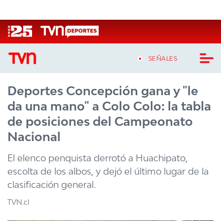
Click acá para ir directamente al contenido
SEÑALES
Deportes Concepción gana y "le
CASTING MASTERCHEF CHILE
da una mano" a Colo Colo: la tabla
CASTING TVN VERTICAL
de posiciones del Campeonato
Nacional
TVN VERTICAL
El elenco penquista derrotó a Huachipato,
TVN PLAY
escolta de los albos, y dejó el último lugar de la
clasificación general.
PROGRAMAS
TVN.cl
TELESERIES