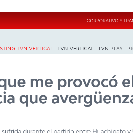
CORPORATIVO Y TRA
STING TVN VERTICAL
TVN VERTICAL
TVN PLAY
P
 que me provocó e
cia que avergüenza
n sufrida durante el partido entre Huachipato y