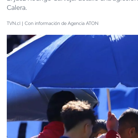
Calera.
TVN.cl
Con información de Agencia ATON