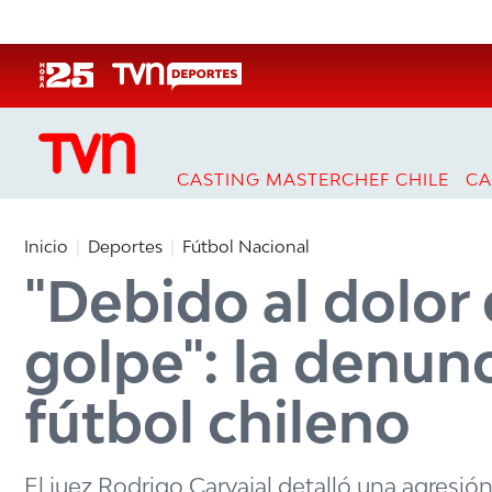
Click acá para ir directamente al contenido
CASTING MASTERCHEF CHILE
CA
Inicio
Deportes
Fútbol Nacional
"Debido al dolor
golpe": la denun
fútbol chileno
El juez Rodrigo Carvajal detalló una agresió