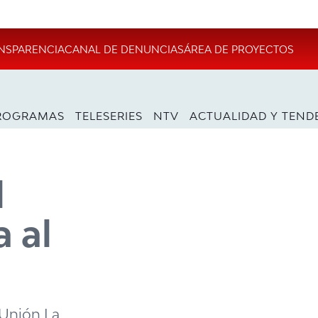
NSPARENCIA
CANAL DE DENUNCIAS
ÁREA DE PROYECTOS
ROGRAMAS
TELESERIES
NTV
ACTUALIDAD Y TEND
l
 al
 Unión La