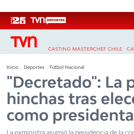
Click acá para ir directamente al contenido
CASTING MASTERCHEF CHILE
CA
Inicio
Deportes
Fútbol Nacional
"Decretado": La p
hinchas tras elec
como presidenta 
La exministra asumió la presidencia de la c