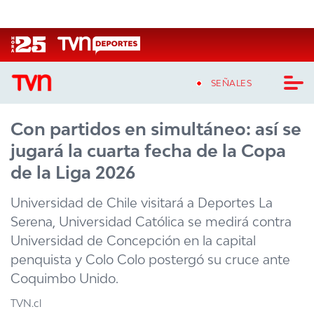
Click acá para ir directamente al contenido
SEÑALES
Con partidos en simultáneo: así se
CASTING MASTERCHEF CHILE
jugará la cuarta fecha de la Copa
CASTING TVN VERTICAL
de la Liga 2026
TVN VERTICAL
Universidad de Chile visitará a Deportes La
Serena, Universidad Católica se medirá contra
TVN PLAY
Universidad de Concepción en la capital
penquista y Colo Colo postergó su cruce ante
PROGRAMAS
Coquimbo Unido.
TELESERIES
TVN.cl