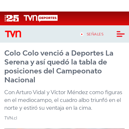
Click acá para ir directamente al contenido
SEÑALES
Colo Colo venció a Deportes La
CASTING MASTERCHEF CHILE
Serena y así quedó la tabla de
CASTING TVN VERTICAL
posiciones del Campeonato
Nacional
TVN VERTICAL
Con Arturo Vidal y Víctor Méndez como figuras
TVN PLAY
en el mediocampo, el cuadro albo triunfó en el
norte y estiró su ventaja en la cima.
PROGRAMAS
TVN.cl
TELESERIES