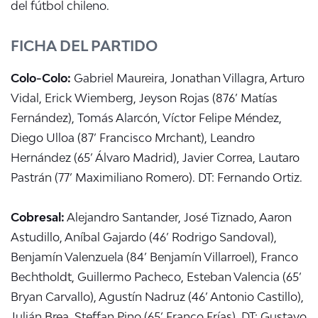
del fútbol chileno.
FICHA DEL PARTIDO
Colo-Colo:
Gabriel Maureira, Jonathan Villagra, Arturo
Vidal, Erick Wiemberg, Jeyson Rojas (876’ Matías
Fernández), Tomás Alarcón, Víctor Felipe Méndez,
Diego Ulloa (87’ Francisco Mrchant), Leandro
Hernández (65’ Álvaro Madrid), Javier Correa, Lautaro
Pastrán (77’ Maximiliano Romero). DT: Fernando Ortiz.
Cobresal:
Alejandro Santander, José Tiznado, Aaron
Astudillo, Aníbal Gajardo (46’ Rodrigo Sandoval),
Benjamín Valenzuela (84’ Benjamín Villarroel), Franco
Bechtholdt, Guillermo Pacheco, Esteban Valencia (65’
Bryan Carvallo), Agustín Nadruz (46’ Antonio Castillo),
Julián Brea, Steffan Pino (65’ Franco Frías). DT: Gustavo