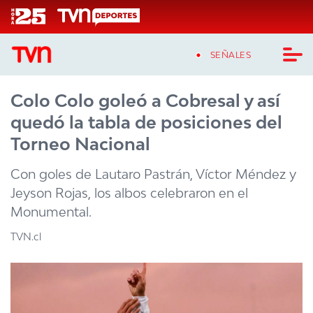
Click acá para ir directamente al contenido
SEÑALES
Colo Colo goleó a Cobresal y así
CASTING MASTERCHEF CHILE
quedó la tabla de posiciones del
CASTING TVN VERTICAL
Torneo Nacional
TVN VERTICAL
Con goles de Lautaro Pastrán, Víctor Méndez y
Jeyson Rojas, los albos celebraron en el
TVN PLAY
Monumental.
PROGRAMAS
TVN.cl
TELESERIES
NTV