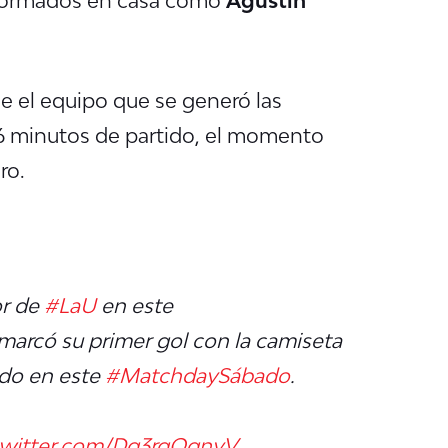
ue el equipo que se generó las
16 minutos de partido, el momento
ro.
or de
#LaU
en este
o marcó su primer gol con la camiseta
ado en este
#MatchdaySábado
.
twitter.com/Dg3rqOqnyV