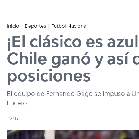
Click acá para ir directamente al contenido
Inicio
Deportes
Fútbol Nacional
¡El clásico es az
Chile ganó y así 
posiciones
El equipo de Fernando Gago se impuso a Univ
Lucero.
TVN.cl