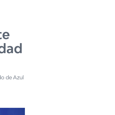
te
idad
do de Azul