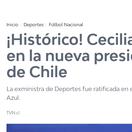
Click acá para ir directamente al contenido
Inicio
Deportes
Fútbol Nacional
¡Histórico! Cecil
en la nueva pres
de Chile
La exministra de Deportes fue ratificada en
Azul.
TVN.cl