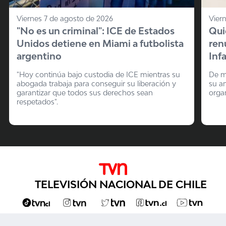
Viernes 7 de agosto de 2026
Vier
"No es un criminal": ICE de Estados
Qui
Unidos detiene en Miami a futbolista
ren
argentino
Inf
"Hoy continúa bajo custodia de ICE mientras su
De m
abogada trabaja para conseguir su liberación y
su a
garantizar que todos sus derechos sean
organ
respetados".
TELEVISIÓN NACIONAL DE CHILE