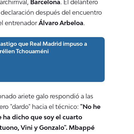
rchirrival,
Barcelona
. El delantero
a declaración después del encuentro
el entrenador
Álvaro Arbeloa
.
 castigo que Real Madrid impuso a
urélien Tchouaméni
onado ariete galo respondió a las
ro "dardo" hacia el técnico:
"No he
 ha dicho que soy el cuarto
ntuono, Vini y Gonzalo". Mbappé