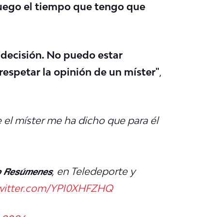
 juego el tiempo que tengo que
su decisión. No puedo estar
espetar la opinión de un míster"
,
 el míster me ha dicho que para él
𝙤 𝙍𝙚𝙨𝙪́𝙢𝙚𝙣𝙚𝙨, en Teledeporte y
twitter.com/YPI0XHFZHQ