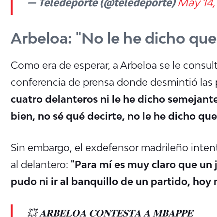
— Teledeporte (@teledeporte)
May 14,
Arbeloa: "No le he dicho que
Como era de esperar, a Arbeloa se le consult
conferencia de prensa donde desmintió las 
cuatro delanteros ni le he dicho semejante 
bien, no sé qué decirte, no le he dicho que
Sin embargo, el exdefensor madrileño intent
al delantero:
"Para mí es muy claro que un 
pudo ni ir al banquillo de un partido, hoy
💥 𝐀𝐑𝐁𝐄𝐋𝐎𝐀 𝐂𝐎𝐍𝐓𝐄𝐒𝐓𝐀 𝐀 𝐌𝐁𝐀𝐏𝐏𝐄́