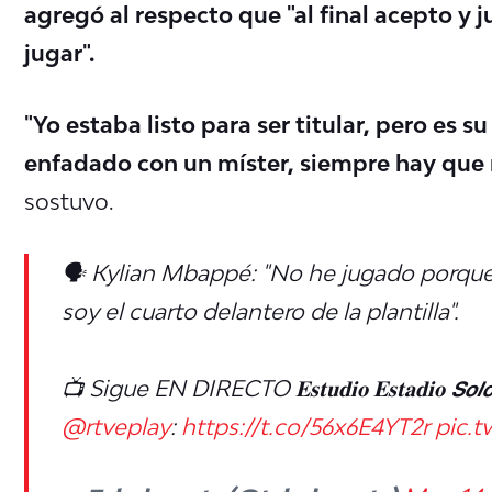
agregó al respecto que "al final acepto y
jugar".
"Yo estaba listo para ser titular, pero es 
enfadado con un míster, siempre hay que r
sostuvo.
🗣️ Kylian Mbappé: "No he jugado porque
soy el cuarto delantero de la plantilla".
📺 Sigue EN DIRECTO 𝐄𝐬𝐭𝐮𝐝𝐢𝐨 𝐄𝐬𝐭𝐚𝐝𝐢𝐨 𝙎𝙤𝙡
@rtveplay
:
https://t.co/56x6E4YT2r
pic.