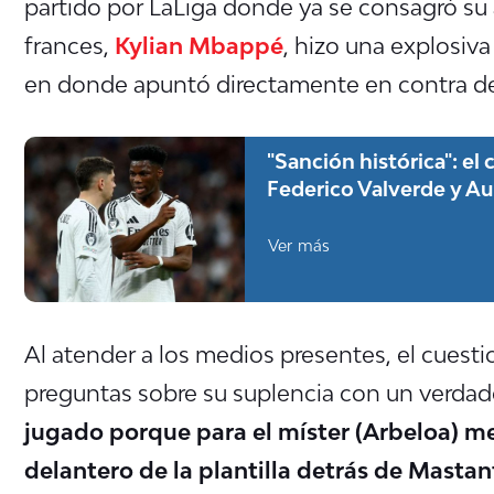
partido por LaLiga donde ya se consagró su a
frances,
Kylian Mbappé
, hizo una explosiv
en donde apuntó directamente en contra d
"Sanción histórica": el
Federico Valverde y A
Ver más
Al atender a los medios presentes, el cuesti
preguntas sobre su suplencia con un verdade
jugado porque para el míster (Arbeloa) me
delantero de la plantilla detrás de Masta