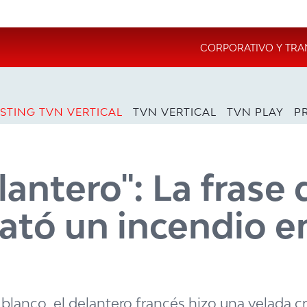
CORPORATIVO Y TRA
STING TVN VERTICAL
TVN VERTICAL
TVN PLAY
P
lantero": La frase 
tó un incendio e
blanco, el delantero francés hizo una velada crí