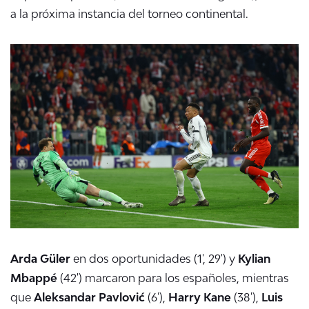
a la próxima instancia del torneo continental.
Arda Güler
en dos oportunidades (1', 29') y
Kylian
Mbappé
(42') marcaron para los españoles, mientras
que
Aleksandar Pavlović
(6'),
Harry Kane
(38'),
Luis