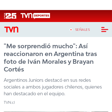
Click acá para ir directamente al contenido
SEÑALES
"Me sorprendió mucho": Así
CASTING MASTERCHEF CHILE
reaccionaron en Argentina tras
CASTING TVN VERTICAL
foto de Iván Morales y Brayan
Cortés
TVN VERTICAL
Argentinos Juniors destacó en sus redes
TVN PLAY
sociales a ambos jugadores chilenos, quienes
han destacado en el equipo.
PROGRAMAS
TVN.cl
TELESERIES