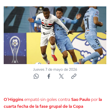
NTV
ACTUALIDAD Y TENDENCIAS
CORPORATIVO Y TRANSPARENCIA
CANAL DE DENUNCIAS
ÁREA DE PROYECTOS
Jueves 7 de mayo de 2026
O'Higgins
empató sin goles contra
Sao Paulo
por
la
cuarta fecha de la fase grupal de la Copa