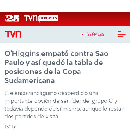
Click acá para ir directamente al contenido
SEÑALES
O'Higgins empató contra Sao
CASTING MASTERCHEF CHILE
Paulo y así quedó la tabla de
CASTING TVN VERTICAL
posiciones de la Copa
Sudamericana
TVN VERTICAL
El elenco rancagüino desperdició una
TVN PLAY
importante opción de ser líder del grupo C y
todavía depende de sí mismo, aunque le restan
PROGRAMAS
dos partidos de visita.
TELESERIES
TVN.cl