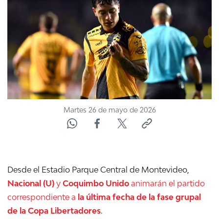
NTV
ACTUALIDAD Y TENDENCIAS
CORPORATIVO Y TRANSPARENCIA
CANAL DE DENUNCIAS
Martes 26 de mayo de 2026
ÁREA DE PROYECTOS
Desde el Estadio Parque Central de Montevideo,
Nacional (U)
y
Coquimbo Unido
animarán el partido
correspondiente a
la última fecha de la fase grupal
de la Copa Libertadores
.