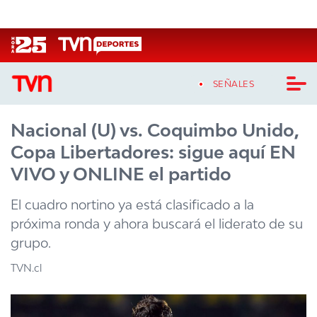
Click acá para ir directamente al contenido
SEÑALES
Nacional (U) vs. Coquimbo Unido,
CASTING MASTERCHEF CHILE
Copa Libertadores: sigue aquí EN
CASTING TVN VERTICAL
VIVO y ONLINE el partido
TVN VERTICAL
El cuadro nortino ya está clasificado a la
próxima ronda y ahora buscará el liderato de su
TVN PLAY
grupo.
PROGRAMAS
TVN.cl
TELESERIES