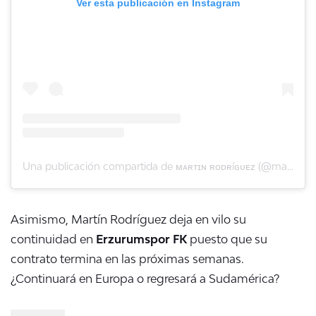
Ver esta publicación en Instagram
Una publicación compartida de ᴍᴀʀᴛɪɴ ʀᴏᴅʀíɢᴜᴇᴢ (@martinrodriguezt14)
Asimismo, Martín Rodríguez deja en vilo su
continuidad en
Erzurumspor FK
puesto que su
contrato termina en las próximas semanas.
¿Continuará en Europa o regresará a Sudamérica?