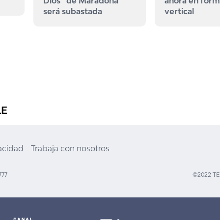
Dios” de Maradona
ahora en for
será subastada
vertical
LE
vacidad
Trabaja con nosotros
777
©2022 T