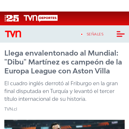
Click acá para ir directamente al contenido
SEÑALES
Llega envalentonado al Mundial:
CASTING MASTERCHEF CHILE
"Dibu" Martínez es campeón de la
CASTING TVN VERTICAL
Europa League con Aston Villa
TVN VERTICAL
El cuadro inglés derrotó al Friburgo en la gran
final disputada en Turquía y levantó el tercer
TVN PLAY
título internacional de su historia.
PROGRAMAS
TVN.cl
TELESERIES