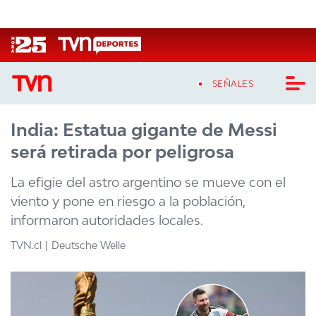
Click acá para ir directamente al contenido
SEÑALES
India: Estatua gigante de Messi
CASTING MASTERCHEF CHILE
será retirada por peligrosa
CASTING TVN VERTICAL
La efigie del astro argentino se mueve con el
TVN VERTICAL
viento y pone en riesgo a la población,
informaron autoridades locales.
TVN PLAY
TVN.cl
Deutsche Welle
PROGRAMAS
TELESERIES