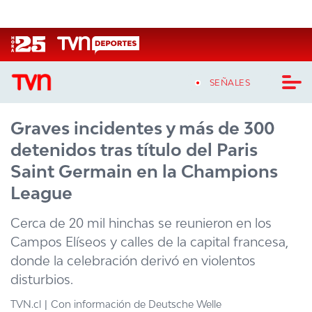
Click acá para ir directamente al contenido
SEÑALES
Graves incidentes y más de 300
CASTING MASTERCHEF CHILE
detenidos tras título del Paris
CASTING TVN VERTICAL
Saint Germain en la Champions
League
TVN VERTICAL
Cerca de 20 mil hinchas se reunieron en los
TVN PLAY
Campos Elíseos y calles de la capital francesa,
donde la celebración derivó en violentos
PROGRAMAS
disturbios.
TELESERIES
TVN.cl
Con información de Deutsche Welle