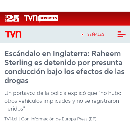
Click acá para ir directamente al contenido
SEÑALES
Escándalo en Inglaterra: Raheem
CASTING MASTERCHEF CHILE
Sterling es detenido por presunta
CASTING TVN VERTICAL
conducción bajo los efectos de las
drogas
TVN VERTICAL
Un portavoz de la policía explicó que "no hubo
TVN PLAY
otros vehículos implicados y no se registraron
heridos".
PROGRAMAS
TVN.cl
Con información de Europa Press (EP)
TELESERIES