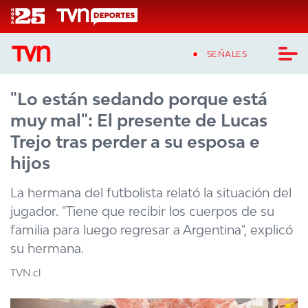
Click acá para ir directamente al contenido
SEÑALES
"Lo están sedando porque está
CASTING MASTERCHEF CHILE
muy mal": El presente de Lucas
CASTING TVN VERTICAL
Trejo tras perder a su esposa e
hijos
TVN VERTICAL
La hermana del futbolista relató la situación del
TVN PLAY
jugador. "Tiene que recibir los cuerpos de su
familia para luego regresar a Argentina", explicó
PROGRAMAS
su hermana.
TELESERIES
TVN.cl
NTV