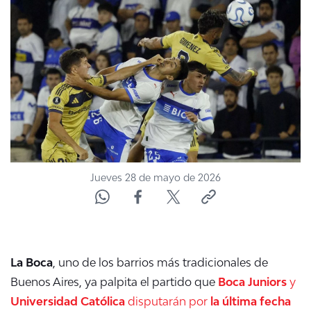
NTV
ACTUALIDAD Y TENDENCIAS
CORPORATIVO Y TRANSPARENCIA
CANAL DE DENUNCIAS
ÁREA DE PROYECTOS
Jueves 28 de mayo de 2026
La Boca
, uno de los barrios más tradicionales de
Buenos Aires, ya palpita el partido que
Boca Juniors
y
Universidad Católica
disputarán por
la última fecha