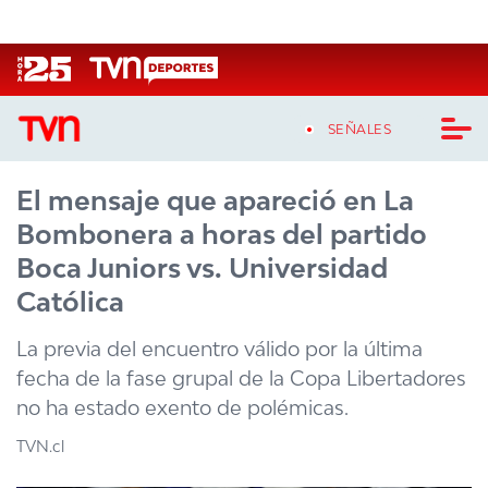
Click acá para ir directamente al contenido
SEÑALES
El mensaje que apareció en La
CASTING MASTERCHEF CHILE
Bombonera a horas del partido
CASTING TVN VERTICAL
Boca Juniors vs. Universidad
Católica
TVN VERTICAL
La previa del encuentro válido por la última
TVN PLAY
fecha de la fase grupal de la Copa Libertadores
no ha estado exento de polémicas.
PROGRAMAS
TVN.cl
TELESERIES