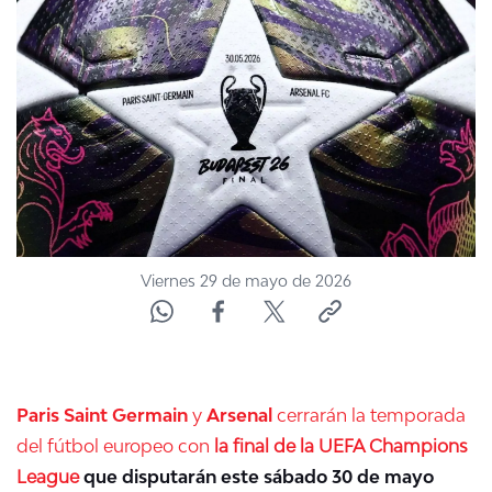
NTV
ACTUALIDAD Y TENDENCIAS
CORPORATIVO Y TRANSPARENCIA
CANAL DE DENUNCIAS
ÁREA DE PROYECTOS
Viernes 29 de mayo de 2026
Paris Saint Germain
y
Arsenal
cerrarán la temporada
del fútbol europeo con
la final de la UEFA Champions
League
que disputarán este sábado 30 de mayo