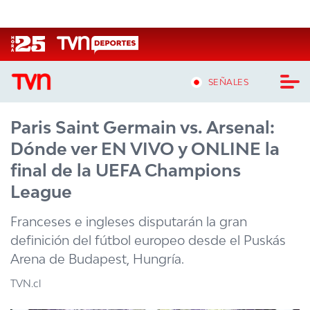
Click acá para ir directamente al contenido
SEÑALES
Paris Saint Germain vs. Arsenal:
CASTING MASTERCHEF CHILE
Dónde ver EN VIVO y ONLINE la
CASTING TVN VERTICAL
final de la UEFA Champions
League
TVN VERTICAL
Franceses e ingleses disputarán la gran
TVN PLAY
definición del fútbol europeo desde el Puskás
Arena de Budapest, Hungría.
PROGRAMAS
TVN.cl
TELESERIES