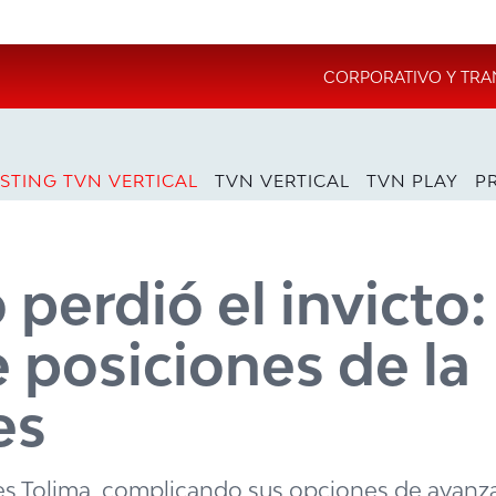
CORPORATIVO Y TRA
STING TVN VERTICAL
TVN VERTICAL
TVN PLAY
P
erdió el invicto:
 posiciones de la
es
es Tolima, complicando sus opciones de avanzar