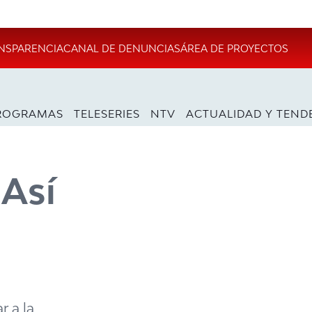
NSPARENCIA
CANAL DE DENUNCIAS
ÁREA DE PROYECTOS
ROGRAMAS
TELESERIES
NTV
ACTUALIDAD Y TEND
 Así
 a la