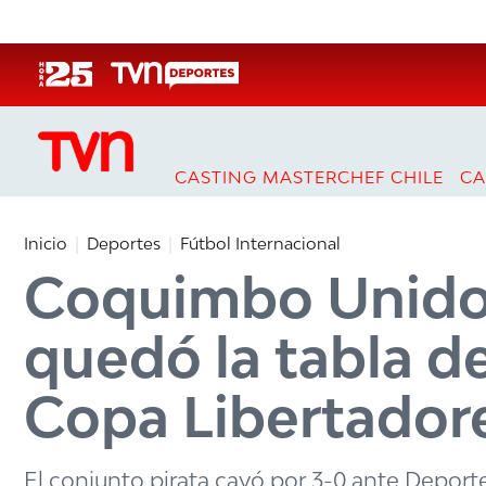
Click acá para ir directamente al contenido
CASTING MASTERCHEF CHILE
CA
Inicio
Deportes
Fútbol Internacional
Coquimbo Unido p
quedó la tabla de
Copa Libertador
El conjunto pirata cayó por 3-0 ante Deport