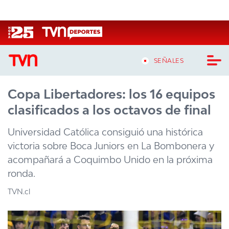
Click acá para ir directamente al contenido
SEÑALES
Copa Libertadores: los 16 equipos
CASTING MASTERCHEF CHILE
clasificados a los octavos de final
CASTING TVN VERTICAL
Universidad Católica consiguió una histórica
TVN VERTICAL
victoria sobre Boca Juniors en La Bombonera y
acompañará a Coquimbo Unido en la próxima
TVN PLAY
ronda.
PROGRAMAS
TVN.cl
TELESERIES