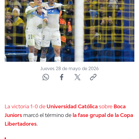
NTV
ACTUALIDAD Y TENDENCIAS
CORPORATIVO Y TRANSPARENCIA
CANAL DE DENUNCIAS
Jueves 28 de mayo de 2026
ÁREA DE PROYECTOS
La victoria 1-0 de
Universidad Católica
sobre
Boca
Juniors
marcó el término de
la fase grupal de la Copa
Libertadores
.