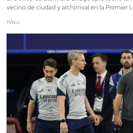
vecino de ciudad y archirrival en la Premier 
TVN.cl