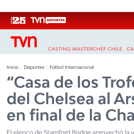
Click acá para ir directamente al contenido
CASTING MASTERCHEF CHILE
CA
Inicio
Deportes
Fútbol Internacional
“Casa de los Trof
del Chelsea al Ar
en final de la C
El elenco de Stamford Bridge aprovechó la v