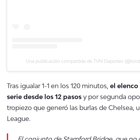
Una publicación compartida de TVN Deportes (@tvnd
Tras igualar 1-1 en los 120 minutos,
el elenco
serie desde los 12 pasos
y por segunda op
tropiezo que generó las burlas de Chelsea, un
League.
El conjunto de Stamford Bridge, que no 