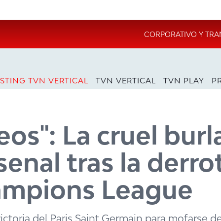
CORPORATIVO Y TRA
STING TVN VERTICAL
TVN VERTICAL
TVN PLAY
P
eos": La cruel burl
senal tras la derro
hampions League
ictoria del Paris Saint Germain para mofarse d