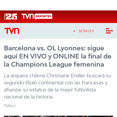
Click acá para ir directamente al contenido
SEÑALES
Barcelona vs. OL Lyonnes: sigue
CASTING MASTERCHEF CHILE
aquí EN VIVO y ONLINE la final de
CASTING TVN VERTICAL
la Champions League femenina
TVN VERTICAL
La arquera chilena Christiane Endler buscará su
segundo título continental con las francesas y
TVN PLAY
afianzar su estatus de la mejor futbolista
nacional de la historia.
PROGRAMAS
TVN.cl
TELESERIES