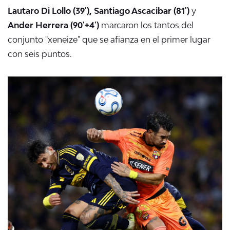
Lautaro Di Lollo (39'), Santiago Ascacibar (81')
y
Ander Herrera (90'+4')
marcaron los tantos del
conjunto "xeneize" que se afianza en el primer lugar
con seis puntos.