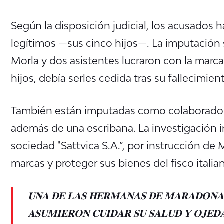
Según la disposición judicial, los acusados 
legítimos —sus cinco hijos—. La imputación
Morla y dos asistentes lucraron con la marc
hijos, debía serles cedida tras su fallecimien
También están imputadas como colaborador
además de una escribana. La investigación i
sociedad "Sattvica S.A.”, por instrucción de 
marcas y proteger sus bienes del fisco italia
𝐔𝐍𝐀 𝐃𝐄 𝐋𝐀𝐒 𝐇𝐄𝐑𝐌𝐀𝐍𝐀𝐒 𝐃𝐄 𝐌𝐀𝐑𝐀𝐃𝐎𝐍𝐀 
𝐀𝐒𝐔𝐌𝐈𝐄𝐑𝐎𝐍 𝐂𝐔𝐈𝐃𝐀𝐑 𝐒𝐔 𝐒𝐀𝐋𝐔𝐃 𝐘 𝐎𝐉𝐄𝐃