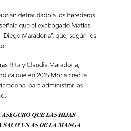
habrían defraudado a los herederos
 señala que el exabogado Matías
a "Diego Maradona”, que, según los
to.
as Rita y Claudia Maradona,
ndica que en 2015 Morla creó la
Maradona, para administrar las
no.
𝐒𝐄𝐆𝐔𝐑𝐎́ 𝐐𝐔𝐄 𝐋𝐀𝐒 𝐇𝐈𝐉𝐀𝐒
𝐀 𝐒𝐀𝐂𝐎́ 𝐔𝐍 𝐀𝐒 𝐃𝐄 𝐋𝐀 𝐌𝐀𝐍𝐆𝐀