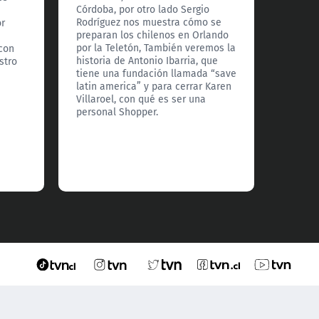
Hoy, M
Córdoba, por otro lado Sergio
explic
Rodríguez nos muestra cómo se
or
además
preparan los chilenos en Orlando
sobre l
por la Teletón, También veremos la
 con
hombre
historia de Antonio Ibarria, que
stro
Riquel
tiene una fundación llamada “save
explica
latin america” y para cerrar Karen
para c
Villaroel, con qué es ser una
histori
personal Shopper.