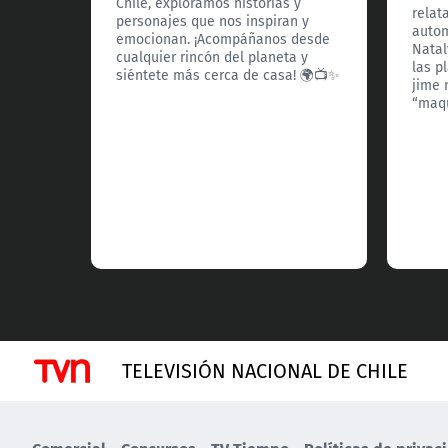
Chile, exploramos historias y
relat
personajes que nos inspiran y
autom
emocionan. ¡Acompáñanos desde
Natal
cualquier rincón del planeta y
las p
siéntete más cerca de casa! 🌍📺✨
jime 
“maqu
TELEVISIÓN NACIONAL DE CHILE