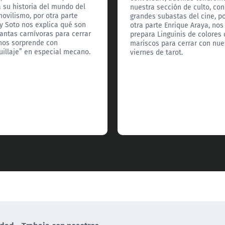
a su historia del mundo del
nuestra sección de culto, con
ovilismo, por otra parte
grandes subastas del cine, p
y Soto nos explica qué son
otra parte Enrique Araya, nos
lantas carnívoras para cerrar
prepara Linguinis de colores
nos sorprende con
mariscos para cerrar con nue
illaje” en especial mecano.
viernes de tarot.