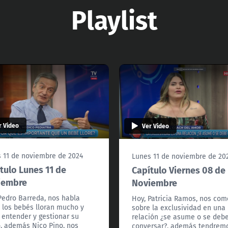
Playlist
r Video
Ver Video
 11 de noviembre de 2024
Lunes 11 de noviembre de 20
tulo Lunes 11 de
Capítulo Viernes 08 de
iembre
Noviembre
Pedro Barreda, nos habla
Hoy, Patricia Ramos, nos co
 los bebés lloran mucho y
sobre la exclusividad en una
entender y gestionar su
relación ¿se asume o se deb
o, además Nico Pino, nos
conversar?, además tendrem