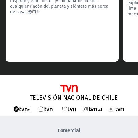
inspiran y emocionan. ¡Acompáñanos desde
expli
cualquier rincón del planeta y siéntete más cerca
jime 
de casa! 🌍📺✨
meca
TELEVISIÓN NACIONAL DE CHILE
Comercial