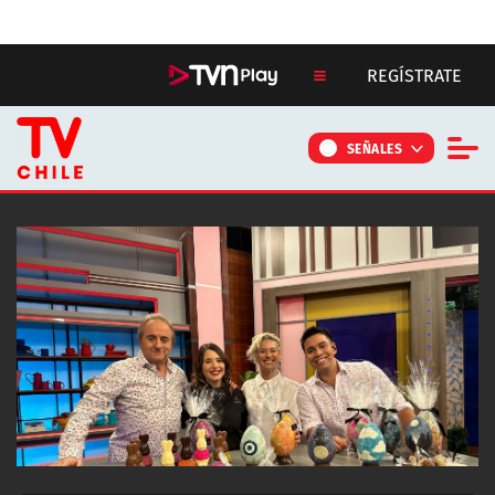
Click acá para ir directamente al contenido
REGÍSTRATE
SEÑALES
NOTICIAS
PROGRAMAS
CONTÁCTANOS