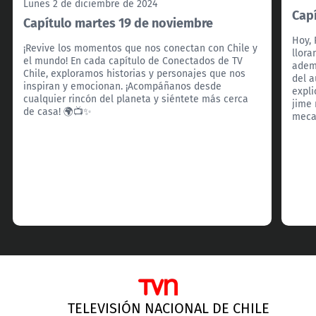
Lunes 2 de diciembre de 2024
Cap
Capítulo martes 19 de noviembre
Hoy, 
¡Revive los momentos que nos conectan con Chile y
llora
el mundo! En cada capítulo de Conectados de TV
ademá
Chile, exploramos historias y personajes que nos
del a
inspiran y emocionan. ¡Acompáñanos desde
expli
cualquier rincón del planeta y siéntete más cerca
jime 
de casa! 🌍📺✨
meca
TELEVISIÓN NACIONAL DE CHILE