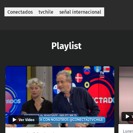
Conectados
tvchile
señal internacional
Playlist
Ver Video
Lune