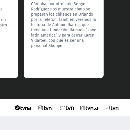
Hoy, M
Córdoba, por otro lado Sergio
explic
Rodríguez nos muestra cómo se
or
además
preparan los chilenos en Orlando
sobre l
por la Teletón, También veremos la
 con
hombre
historia de Antonio Ibarria, que
stro
Riquel
tiene una fundación llamada “save
explica
latin america” y para cerrar Karen
para c
Villaroel, con qué es ser una
histori
personal Shopper.