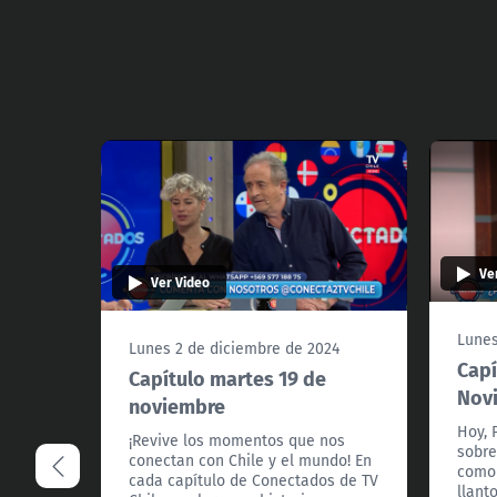
Ve
Ver Video
Lunes
Lunes 2 de diciembre de 2024
Capí
Capítulo martes 19 de
Nov
noviembre
Hoy, 
¡Revive los momentos que nos
sobre
conectan con Chile y el mundo! En
como 
cada capítulo de Conectados de TV
llant