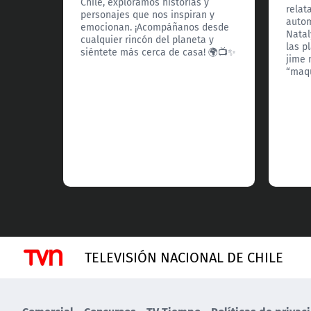
Chile, exploramos historias y
relat
personajes que nos inspiran y
autom
emocionan. ¡Acompáñanos desde
Natal
cualquier rincón del planeta y
las p
siéntete más cerca de casa! 🌍📺✨
jime 
“maqu
TELEVISIÓN NACIONAL DE CHILE