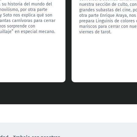
a su historia del mundo del
nuestra sección de culto, con
ovilismo, por otra parte
grandes subastas del cine, p
y Soto nos explica qué son
otra parte Enrique Araya, nos
lantas carnívoras para cerrar
prepara Linguinis de colores
nos sorprende con
mariscos para cerrar con nue
illaje” en especial mecano.
viernes de tarot.