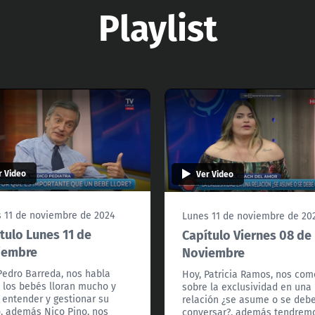
Playlist
r Video
Ver Video
 11 de noviembre de 2024
Lunes 11 de noviembre de 20
tulo Lunes 11 de
Capítulo Viernes 08 de
iembre
Noviembre
Pedro Barreda, nos habla
Hoy, Patricia Ramos, nos co
 los bebés lloran mucho y
sobre la exclusividad en una
entender y gestionar su
relación ¿se asume o se deb
o, además Nico Pino, nos
conversar?, además tendrem