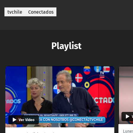
tvchile
Conectados
Playlist
Ver Video
Lune