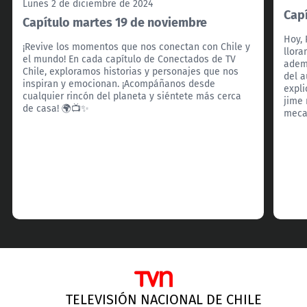
Lunes 2 de diciembre de 2024
Cap
Capítulo martes 19 de noviembre
Hoy, 
¡Revive los momentos que nos conectan con Chile y
llora
el mundo! En cada capítulo de Conectados de TV
ademá
Chile, exploramos historias y personajes que nos
del a
inspiran y emocionan. ¡Acompáñanos desde
expli
cualquier rincón del planeta y siéntete más cerca
jime 
de casa! 🌍📺✨
meca
TELEVISIÓN NACIONAL DE CHILE