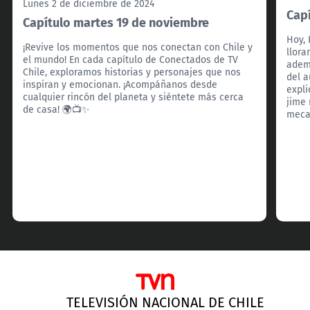
Lunes 2 de diciembre de 2024
Cap
Capítulo martes 19 de noviembre
Hoy, 
¡Revive los momentos que nos conectan con Chile y
llora
el mundo! En cada capítulo de Conectados de TV
ademá
Chile, exploramos historias y personajes que nos
del a
inspiran y emocionan. ¡Acompáñanos desde
expli
cualquier rincón del planeta y siéntete más cerca
jime 
de casa! 🌍📺✨
meca
TELEVISIÓN NACIONAL DE CHILE