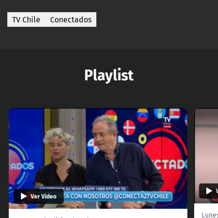
TV Chile
Conectados
Playlist
Ver Video
Lune