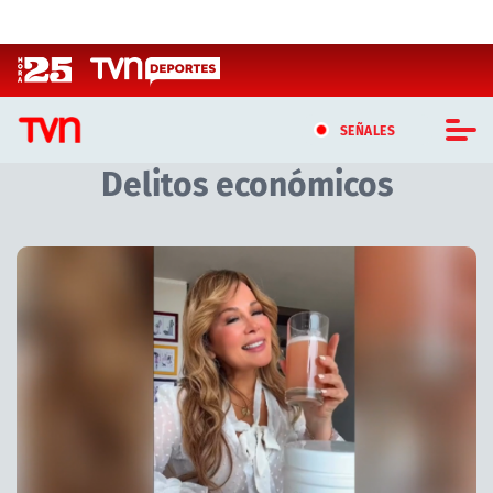
Click acá para ir directamente al contenido
SEÑALES
Delitos económicos
CASTING MASTERCHEF CHILE
CASTING TVN VERTICAL
TVN VERTICAL
TVN PLAY
PROGRAMAS
TELESERIES