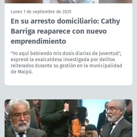
NTV
Lunes 1 de septiembre de 2025
En su arresto domiciliario: Cathy
ACTUALIDAD Y TENDENCIAS
Barriga reaparece con nuevo
emprendimiento
CORPORATIVO Y TRANSPARENCIA
"Yo aquí bebiendo mis dosis diarias de juventud",
CANAL DE DENUNCIAS
expresó la exalcaldesa investigada por delitos
reiterados durante su gestión en la municipalidad
ÁREA DE PROYECTOS
de Maipú.