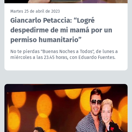
NTV
Martes 25 de abril de 2023
Giancarlo Petaccia: “Logré
ACTUALIDAD Y TENDENCIAS
despedirme de mi mamá por un
permiso humanitario”
CORPORATIVO Y TRANSPARENCIA
No te pierdas "Buenas Noches a Todos", de lunes a
CANAL DE DENUNCIAS
miércoles a las 23.45 horas, con Eduardo Fuentes.
ÁREA DE PROYECTOS