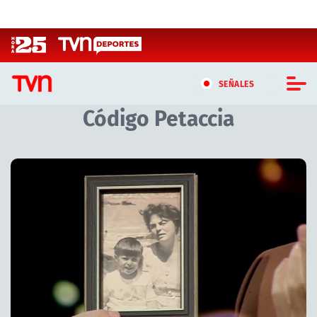
Click acá para ir directamente al contenido
SEÑALES
Código Petaccia
CASTING MASTERCHEF CHILE
CASTING TVN VERTICAL
TVN VERTICAL
TVN PLAY
PROGRAMAS
TELESERIES