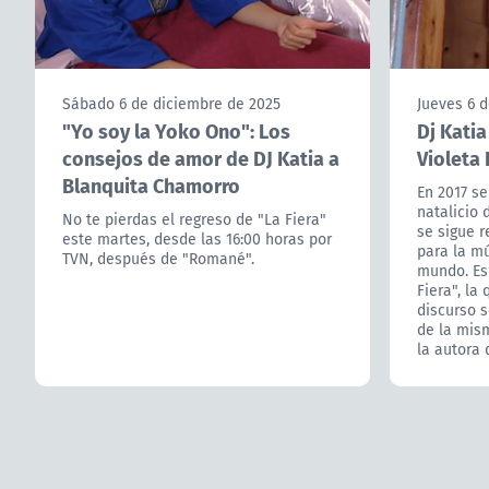
Sábado 6 de diciembre de 2025
Jueves 6 d
"Yo soy la Yoko Ono": Los
Dj Katia
consejos de amor de DJ Katia a
Violeta 
Blanquita Chamorro
En 2017 se
natalicio 
No te pierdas el regreso de "La Fiera"
se sigue 
este martes, desde las 16:00 horas por
para la mú
TVN, después de "Romané".
mundo. Es 
Fiera", la
discurso s
de la mis
la autora 