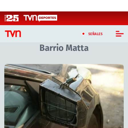
Click acá para ir directamente al contenido
SEÑALES
Barrio Matta
CASTING MASTERCHEF CHILE
CASTING TVN VERTICAL
TVN VERTICAL
TVN PLAY
PROGRAMAS
TELESERIES