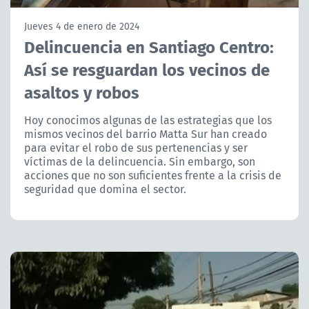
NTV
Jueves 4 de enero de 2024
Delincuencia en Santiago Centro:
ACTUALIDAD Y TENDENCIAS
Así se resguardan los vecinos de
asaltos y robos
CORPORATIVO Y TRANSPARENCIA
Hoy conocimos algunas de las estrategias que los
CANAL DE DENUNCIAS
mismos vecinos del barrio Matta Sur han creado
para evitar el robo de sus pertenencias y ser
ÁREA DE PROYECTOS
víctimas de la delincuencia. Sin embargo, son
acciones que no son suficientes frente a la crisis de
seguridad que domina el sector.