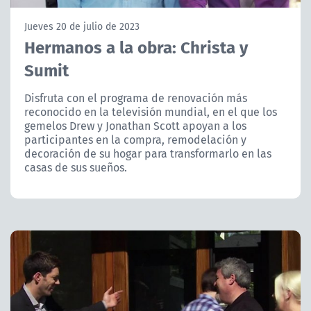
NTV
Jueves 20 de julio de 2023
Hermanos a la obra: Christa y
ACTUALIDAD Y TENDENCIAS
Sumit
CORPORATIVO Y TRANSPARENCIA
Disfruta con el programa de renovación más
reconocido en la televisión mundial, en el que los
gemelos Drew y Jonathan Scott apoyan a los
CANAL DE DENUNCIAS
participantes en la compra, remodelación y
decoración de su hogar para transformarlo en las
ÁREA DE PROYECTOS
casas de sus sueños.