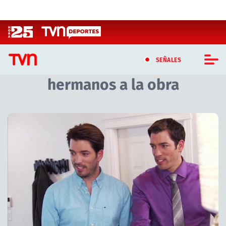
Click acá para ir directamente al contenido
SEÑALES
hermanos a la obra
CASTING MASTERCHEF CHILE
CASTING TVN VERTICAL
TVN VERTICAL
TVN PLAY
PROGRAMAS
TELESERIES