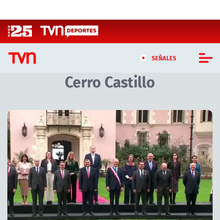
Click acá para ir directamente al contenido
SEÑALES
Cerro Castillo
CASTING MASTERCHEF CHILE
CASTING TVN VERTICAL
Artículos relacionados con Cerro Castillo
TVN VERTICAL
TVN PLAY
PROGRAMAS
TELESERIES