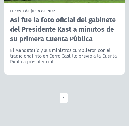
NTV
Lunes 1 de junio de 2026
Así fue la foto oficial del gabinete
ACTUALIDAD Y TENDENCIAS
del Presidente Kast a minutos de
su primera Cuenta Pública
CORPORATIVO Y TRANSPARENCIA
El Mandatario y sus ministros cumplieron con el
CANAL DE DENUNCIAS
tradicional rito en Cerro Castillo previo a la Cuenta
Pública presidencial.
ÁREA DE PROYECTOS
1