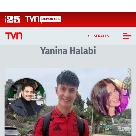
Click acá para ir directamente al contenido
SEÑALES
Yanina Halabi
CASTING MASTERCHEF CHILE
CASTING TVN VERTICAL
Artículos relacionados con Yanina Halabi
TVN VERTICAL
TVN PLAY
PROGRAMAS
TELESERIES