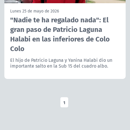
NTV
Lunes 25 de mayo de 2026
"Nadie te ha regalado nada": El
ACTUALIDAD Y TENDENCIAS
gran paso de Patricio Laguna
Halabi en las inferiores de Colo
CORPORATIVO Y TRANSPARENCIA
Colo
CANAL DE DENUNCIAS
El hijo de Patricio Laguna y Yanina Halabi dio un
importante salto en la Sub 15 del cuadro albo.
ÁREA DE PROYECTOS
1