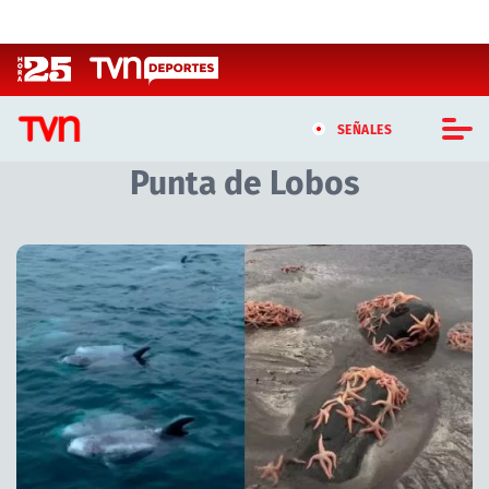
Click acá para ir directamente al contenido
SEÑALES
Punta de Lobos
CASTING MASTERCHEF CHILE
CASTING TVN VERTICAL
Artículos relacionados con Punta de Lobos
TVN VERTICAL
TVN PLAY
PROGRAMAS
TELESERIES