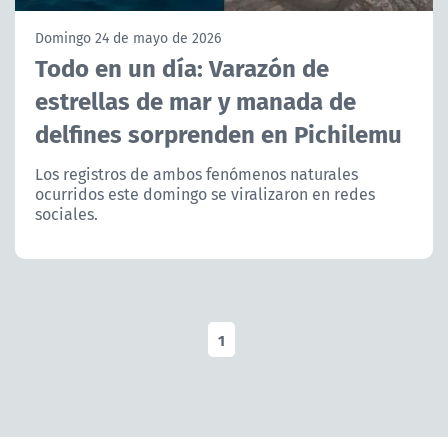
NTV
Domingo 24 de mayo de 2026
Todo en un día: Varazón de
ACTUALIDAD Y TENDENCIAS
estrellas de mar y manada de
delfines sorprenden en Pichilemu
CORPORATIVO Y TRANSPARENCIA
Los registros de ambos fenómenos naturales
CANAL DE DENUNCIAS
ocurridos este domingo se viralizaron en redes
sociales.
ÁREA DE PROYECTOS
1