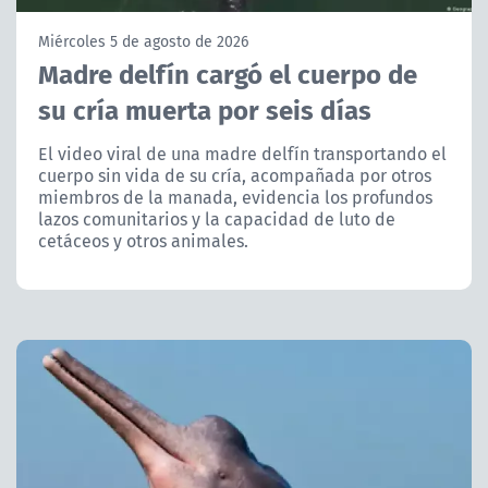
NTV
Miércoles 5 de agosto de 2026
Madre delfín cargó el cuerpo de
ACTUALIDAD Y TENDENCIAS
su cría muerta por seis días
CORPORATIVO Y TRANSPARENCIA
El video viral de una madre delfín transportando el
cuerpo sin vida de su cría, acompañada por otros
miembros de la manada, evidencia los profundos
CANAL DE DENUNCIAS
lazos comunitarios y la capacidad de luto de
cetáceos y otros animales.
ÁREA DE PROYECTOS