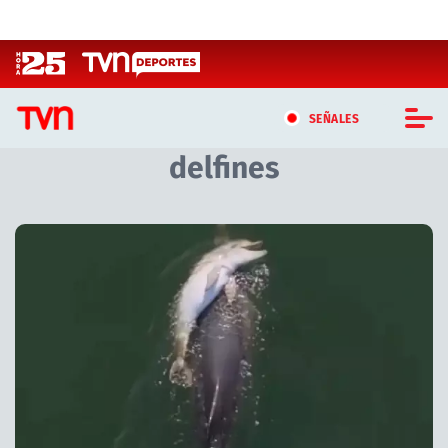
Click acá para ir directamente al contenido
SEÑALES
delfines
CASTING MASTERCHEF CHILE
CASTING TVN VERTICAL
Artículos relacionados con delfines
TVN VERTICAL
TVN PLAY
PROGRAMAS
TELESERIES