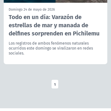
NTV
Domingo 24 de mayo de 2026
Todo en un día: Varazón de
ACTUALIDAD Y TENDENCIAS
estrellas de mar y manada de
delfines sorprenden en Pichilemu
CORPORATIVO Y TRANSPARENCIA
Los registros de ambos fenómenos naturales
CANAL DE DENUNCIAS
ocurridos este domingo se viralizaron en redes
sociales.
ÁREA DE PROYECTOS
1