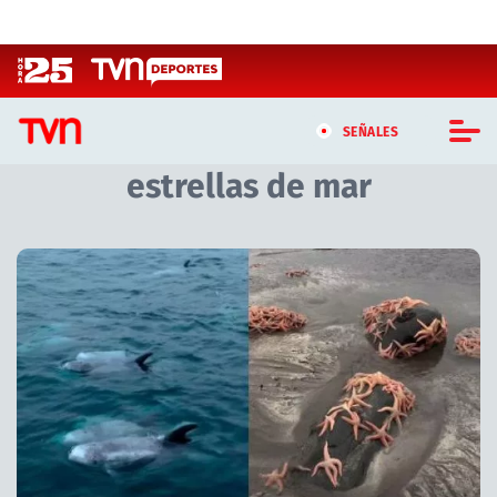
Click acá para ir directamente al contenido
SEÑALES
estrellas de mar
CASTING MASTERCHEF CHILE
CASTING TVN VERTICAL
Artículos relacionados con estrellas de mar
TVN VERTICAL
TVN PLAY
PROGRAMAS
TELESERIES