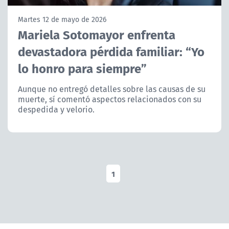
NTV
Martes 12 de mayo de 2026
Mariela Sotomayor enfrenta
ACTUALIDAD Y TENDENCIAS
devastadora pérdida familiar: “Yo
lo honro para siempre”
CORPORATIVO Y TRANSPARENCIA
Aunque no entregó detalles sobre las causas de su
CANAL DE DENUNCIAS
muerte, sí comentó aspectos relacionados con su
despedida y velorio.
ÁREA DE PROYECTOS
1