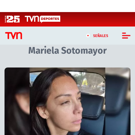
Click acá para ir directamente al contenido
SEÑALES
Mariela Sotomayor
CASTING MASTERCHEF CHILE
CASTING TVN VERTICAL
Artículos relacionados con Mariela Sotomayor
TVN VERTICAL
TVN PLAY
PROGRAMAS
TELESERIES