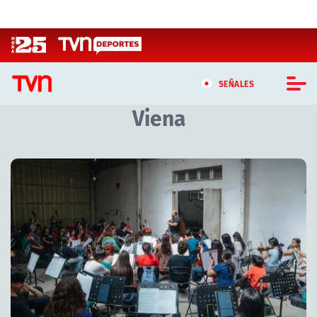
Click acá para ir directamente al contenido
SEÑALES
Viena
CASTING MASTERCHEF CHILE
CASTING TVN VERTICAL
Artículos relacionados con Viena
TVN VERTICAL
TVN PLAY
PROGRAMAS
TELESERIES