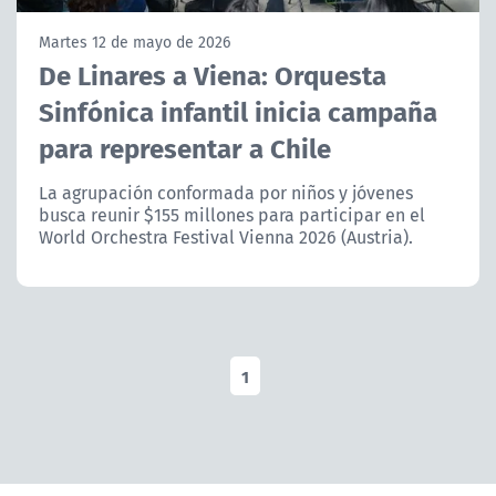
NTV
Martes 12 de mayo de 2026
De Linares a Viena: Orquesta
ACTUALIDAD Y TENDENCIAS
Sinfónica infantil inicia campaña
para representar a Chile
CORPORATIVO Y TRANSPARENCIA
La agrupación conformada por niños y jóvenes
CANAL DE DENUNCIAS
busca reunir $155 millones para participar en el
World Orchestra Festival Vienna 2026 (Austria).
ÁREA DE PROYECTOS
1