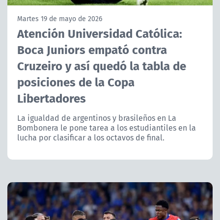
NTV
Martes 19 de mayo de 2026
Atención Universidad Católica:
ACTUALIDAD Y TENDENCIAS
Boca Juniors empató contra
Cruzeiro y así quedó la tabla de
CORPORATIVO Y TRANSPARENCIA
posiciones de la Copa
CANAL DE DENUNCIAS
Libertadores
ÁREA DE PROYECTOS
La igualdad de argentinos y brasileños en La
Bombonera le pone tarea a los estudiantiles en la
lucha por clasificar a los octavos de final.