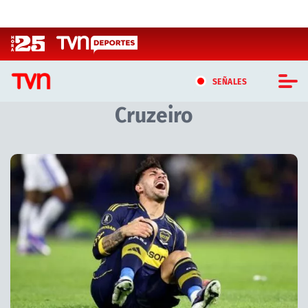
Click acá para ir directamente al contenido
SEÑALES
Cruzeiro
CASTING MASTERCHEF CHILE
CASTING TVN VERTICAL
Artículos relacionados con Cruzeiro
TVN VERTICAL
TVN PLAY
PROGRAMAS
TELESERIES